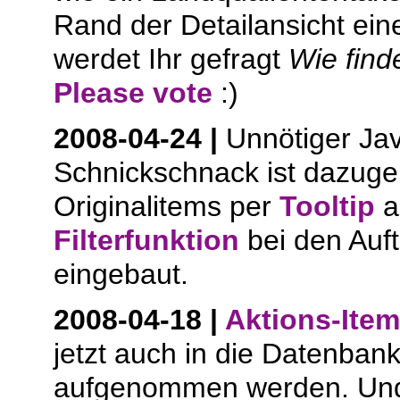
Rand der Detailansicht ei
werdet Ihr gefragt
Wie find
Please vote
:)
2008-04-24 |
Unnötiger Jav
Schnickschnack ist dazu
Originalitems per
Tooltip
a
Filterfunktion
bei den Auf
eingebaut.
2008-04-18 |
Aktions-Ite
jetzt auch in die Datenban
aufgenommen werden. Und