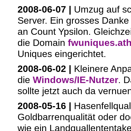
2008-06-07 |
Umzug auf sc
Server. Ein grosses Danke 
an Count Ypsilon. Gleichzei
die Domain
fwuniques.ath
Uniques eingerichtet.
2008-06-02 |
Kleinere Anp
die
Windows/IE-Nutzer
. 
sollte jetzt auch da vernuenf
2008-05-16 |
Hasenfellquali
Goldbarrenqualität oder do
wie ein Landquallententak