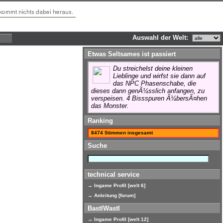
Auswahl der Welt:
Etwas Seltsames ist passiert
Du streichelst deine kleinen
Lieblinge und wirfst sie dann auf
das NPC Phasenschabe, die
dieses dann genÃ¼sslich anfangen, zu
verspeisen. 4 Bissspuren Ã¼bersÃ¤hen
das Monster.
Ranking
8474 Stimmen insgesamt
Suche
technical service
→ Ingame Profil [welt 6]
→ Anleitung [forum]
BastlWastl
→ Ingame Profil [welt 12]