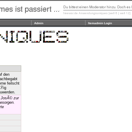
Admin
Itemadmin Login
uf den
rachbegabt
rne feilscht
ÃŸig
zuwerden.
a JosÃ© zur
besorgen.
vte