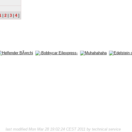
1
|
2
|
3
|
4
]
last modified Mon Mar 28 19:02:24 CEST 2011 by technical service