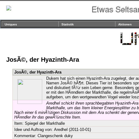
Uniques
Statistik
Aktionen
JosÃ©, der Hyazinth-Ara
JosÃ©, der Hyazinth-Ara
Dukem hat sich einen Hyazinth-Ara zugelegt, der a
Namen JosÃ© hÃ¶rt. Dieses Tier ist besonders sp
und diskutiert fÃ¼r sein Leben gerne. Besonders ge
er mit den HÃ¤ndlern der Markthalle, die regelmÃ¤
aufgeben, um den wortgewandten Vogel wieder los
Aredhel schickt ihren sprachbegabten Hyazinth-Ar
Markthalle, um das Item kleiner Energiesplitter zu 
Nach einer 6 minÃ¼tigen Diskussion mit dem Ara schenkt der gener
HÃ¤ndler ihr das gewÃ¼nschte Item.
Item:
Spiegel der Markthalle
Idee und Auftrag von:
Aredhel
(2011-10-01)
Kommentar: Clangeschenk duky