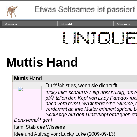
Uniques
Statistik
Aktionen
Muttis Hand
Muttis Hand
Du fÃ¼hlst es, wenn sie dich trifft
lucky luke schaut vÃ¶llig unschuldig, als 
plÃ¶tzlich den Kopf von Lady Paradox ruc
nach vorn reisst, wÃ¤hrend eine Stimme, d
verdammt an ihre Mutter erinnert spricht: L
SchlÃ¤ge auf den Hinterkopf erhÃ¶hen d
DenkvermÃ¶gen!
Item:
Stab des Wissens
Idee und Auftrag von:
Lucky Luke
(2009-09-13)