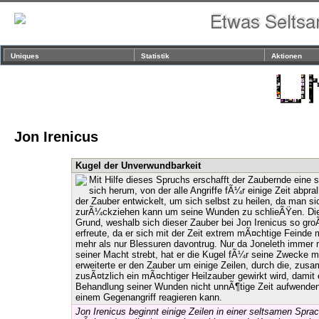
Uniques
Statistik
Aktionen
Jon Irenicus
Kugel der Unverwundbarkeit
Mit Hilfe dieses Spruchs erschafft der Zaubernde eine 
sich herum, von der alle Angriffe fÃ¼r einige Zeit abpra
der Zauber entwickelt, um sich selbst zu heilen, da man si
zurÃ¼ckziehen kann um seine Wunden zu schlieÃŸen. Die
Grund, weshalb sich dieser Zauber bei Jon Irenicus so gro
erfreute, da er sich mit der Zeit extrem mÃ¤chtige Feinde 
mehr als nur Blessuren davontrug. Nur da Joneleth immer 
seiner Macht strebt, hat er die Kugel fÃ¼r seine Zwecke mo
erweiterte er den Zauber um einige Zeilen, durch die, zus
zusÃ¤tzlich ein mÃ¤chtiger Heilzauber gewirkt wird, damit 
Behandlung seiner Wunden nicht unnÃ¶tige Zeit aufwenden
einem Gegenangriff reagieren kann.
Jon Irenicus beginnt einige Zeilen in einer seltsamen Sprac