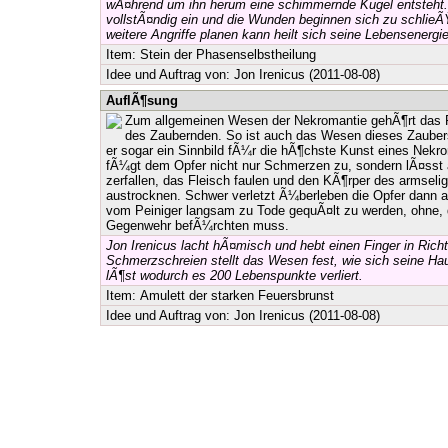
wÃ¤hrend um ihn herum eine schimmernde Kugel entsteht. 
vollstÃ¤ndig ein und die Wunden beginnen sich zu schlie
weitere Angriffe planen kann heilt sich seine Lebensenerg
Item:
Stein der Phasenselbstheilung
Idee und Auftrag von:
Jon Irenicus
(2011-08-08)
AuflÃ¶sung
Zum allgemeinen Wesen der Nekromantie gehÃ¶rt das P
des Zaubernden. So ist auch das Wesen dieses Zaubers
er sogar ein Sinnbild fÃ¼r die hÃ¶chste Kunst eines Nekr
fÃ¼gt dem Opfer nicht nur Schmerzen zu, sondern lÃ¤sst 
zerfallen, das Fleisch faulen und den KÃ¶rper des armseli
austrocknen. Schwer verletzt Ã¼berleben die Opfer dann 
vom Peiniger langsam zu Tode gequÃ¤lt zu werden, ohne, 
Gegenwehr befÃ¼rchten muss.
Jon Irenicus lacht hÃ¤misch und hebt einen Finger in Rich
Schmerzschreien stellt das Wesen fest, wie sich seine H
lÃ¶st wodurch es 200 Lebenspunkte verliert.
Item:
Amulett der starken Feuersbrunst
Idee und Auftrag von:
Jon Irenicus
(2011-08-08)