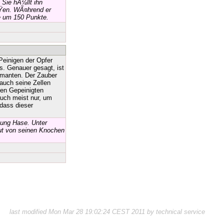
Sie hÃ¼llt ihn
ÃŸen. WÃ¤hrend er
ie um 150 Punkte.
einigen der Opfer
. Genauer gesagt, ist
omanten. Der Zauber
auch seine Zellen
gen Gepeinigten
auch meist nur, um
dass dieser
tung Hase. Unter
aut von seinen Knochen
last modified Mon Mar 28 19:02:24 CEST 2011 by technical service