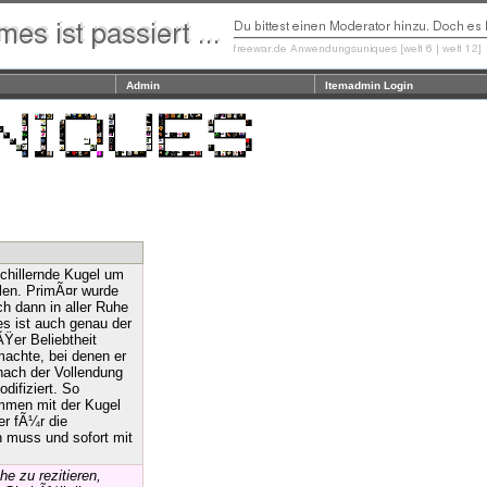
Admin
Itemadmin Login
schillernde Kugel um
llen. PrimÃ¤r wurde
ch dann in aller Ruhe
s ist auch genau der
ÃŸer Beliebtheit
machte, bei denen er
nach der Vollendung
difiziert. So
ammen mit der Kugel
er fÃ¼r die
 muss und sofort mit
he zu rezitieren,