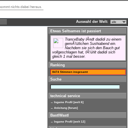
Auswahl der Welt:
Etwas Seltsames ist passiert
TranceBaby lÃ¤dt dadidi zu einem
gemÃ¼tlichen Sushiabend ein.
Nachdem sie sich den Bauch gut
vollgeschlagen hat, fÃ¼hlt dadidi sich
gleich 1 mal besser.
Ranking
8474 Stimmen insgesamt
Suche
technical service
→ Ingame Profil [welt 6]
→ Anleitung [forum]
BastlWastl
→ Ingame Profil [welt 12]