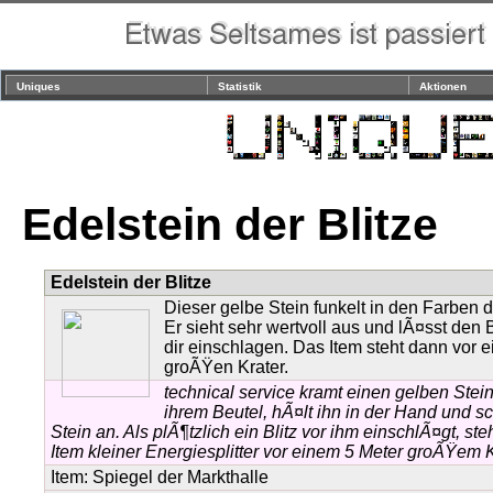
Uniques
Statistik
Aktionen
Edelstein der Blitze
Edelstein der Blitze
Dieser gelbe Stein funkelt in den Farben de
Er sieht sehr wertvoll aus und lÃ¤sst den B
dir einschlagen. Das Item steht dann vor 
groÃŸen Krater.
technical service kramt einen gelben Stei
ihrem Beutel, hÃ¤lt ihn in der Hand und s
Stein an. Als plÃ¶tzlich ein Blitz vor ihm einschlÃ¤gt, ste
Item kleiner Energiesplitter vor einem 5 Meter groÃŸem K
Item:
Spiegel der Markthalle