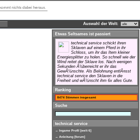
Auswahl der Welt:
Etwas Seltsames ist passiert
technical service schickt ihren
Sklaven auf einem Pferd in ihr
Schloss, um ihr das Item kleiner
Energiesplitter zu holen. So schnell wie der
Wind reitet der Sklave los. Nach wenigen
Sekunden Ã¼berreicht er ihr das
GewÃ¼nschte. Als Belohnung entlÃ¤sst
technical service den Sklaven in die
Freiheit und wÃ¼nscht ihm 6x alles Gute.
Ranking
8474 Stimmen insgesamt
Suche
technical service
→ Ingame Profil [welt 6]
→ Anleitung [forum]