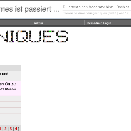
Admin
Itemadmin Login
n und
en Ort zu.
von uranos
1
|
2
|
3
|
4
]