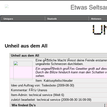
Uniques
Statistik
Aktionen
Unheil aus dem All
Unheil aus dem All
Eine gÃ¶ttliche Macht lÃ¤sst deine Feinde erstarre
ungeahnte Schmerzen durchleben.
Ein ungewÃ¶hnlich groÃŸes Gewitter grollt auf dies
Durch die Blitze hindurch kann man den Schatten 
sehen.
Item:
Kaktuspfeilschleuder
Idee und Auftrag von:
Todesbote
(2009-08-30)
Kommentar: FÃ¼r Uranos
Item-Admin: technical service (Welt 6)
zuletzt bearbeitet: technical service (2009-08-30 16:09:09)
Wie findest Du's
[