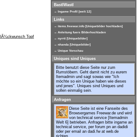
BastlWastl
→ Ingame Profil [welt 12]
Links
→ items.freewar.info [Uniquebilder hochladen]
→ Anleitung fuers Bilderhochladen
→ nyrrti [Uniquebilder]
→ nhanda [Uniquebilder]
→ Unique Vorschau
Uniques sind Uniques
Bitte benutzt diese Seite nur zum
Rumstöbern. Geht damit nicht zu eurem
Itemadmin und sagt sowas wie "Ich
möchte so ein Unique haben wie dieses
und jenes". Uniques sind Uniques und
sollen einmalig sein.
Anfragen
Diese Seite ist eine Fanseite des
Browsergames Freewar.de und wird
von technical service [Itemadmin
Welt 6] betrieben. Anfragen bitte ingame an
technical service, per forum pn an dadidi
oder per email an dadi.fw at web.de
richten.