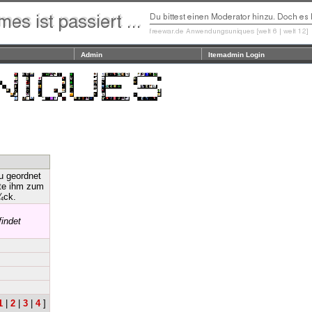
Admin
Itemadmin Login
u geordnet
rte ihm zum
¼ck.
indet
1
|
2
|
3
|
4
]