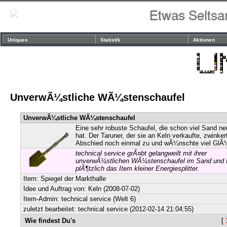
Uniques
Statistik
Aktionen
UnverwÃ¼stliche WÃ¼stenschaufel
UnverwÃ¼stliche WÃ¼stenschaufel
Eine sehr robuste Schaufel, die schon viel Sand ne
hat. Der Taruner, der sie an Keln verkaufte, zwinke
Abschied noch einmal zu und wÃ¼nschte viel GlÃ
technical service grÃ¤bt gelangweilt mit ihrer
unverwÃ¼stlichen WÃ¼stenschaufel im Sand und f
plÃ¶tzlich das Item kleiner Energiesplitter.
Item:
Spiegel der Markthalle
Idee und Auftrag von:
Keln
(2008-07-02)
Item-Admin: technical service (Welt 6)
zuletzt bearbeitet: technical service (2012-02-14 21:04:55)
Wie findest Du's
[