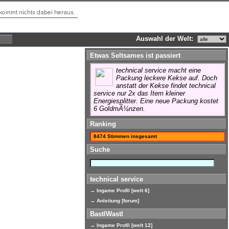
Auswahl der Welt:
Etwas Seltsames ist passiert
technical service macht eine
Packung leckere Kekse auf. Doch
anstatt der Kekse findet technical
service nur 2x das Item kleiner
Energiesplitter. Eine neue Packung kostet
6 GoldmÃ¼nzen.
Ranking
8474 Stimmen insgesamt
Suche
technical service
→ Ingame Profil [welt 6]
→ Anleitung [forum]
BastlWastl
→ Ingame Profil [welt 12]