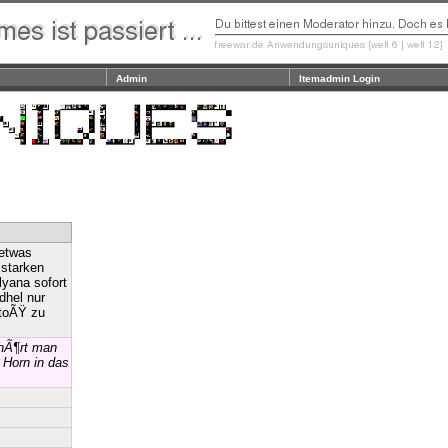
Admin
Itemadmin Login
 etwas
 starken
lyana sofort
dhel nur
toÃŸ zu
 hÃ¶rt man
 Horn in das