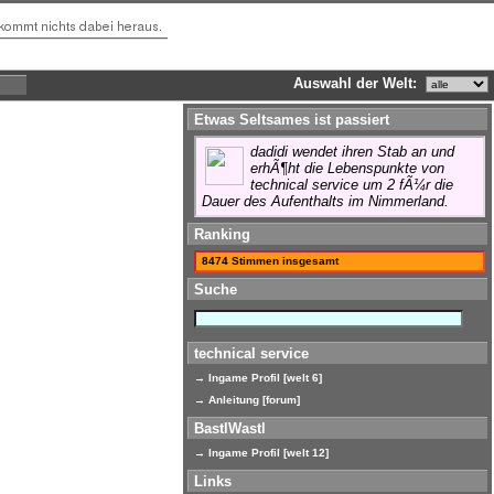
Auswahl der Welt:
Etwas Seltsames ist passiert
dadidi wendet ihren Stab an und
erhÃ¶ht die Lebenspunkte von
technical service um 2 fÃ¼r die
Dauer des Aufenthalts im Nimmerland.
Ranking
8474 Stimmen insgesamt
Suche
technical service
→ Ingame Profil [welt 6]
→ Anleitung [forum]
BastlWastl
→ Ingame Profil [welt 12]
Links