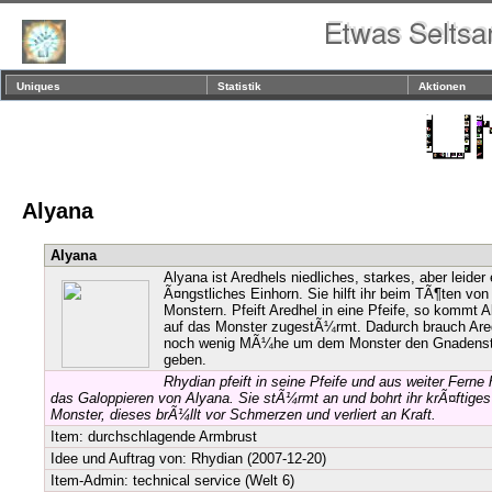
Uniques
Statistik
Aktionen
Alyana
Alyana
Alyana ist Aredhels niedliches, starkes, aber leider
Ã¤ngstliches Einhorn. Sie hilft ihr beim TÃ¶ten von
Monstern. Pfeift Aredhel in eine Pfeife, so kommt A
auf das Monster zugestÃ¼rmt. Dadurch brauch Are
noch wenig MÃ¼he um dem Monster den Gnadens
geben.
Rhydian pfeift in seine Pfeife und aus weiter Ferne
das Galoppieren von Alyana. Sie stÃ¼rmt an und bohrt ihr krÃ¤ftiges
Monster, dieses brÃ¼llt vor Schmerzen und verliert an Kraft.
Item:
durchschlagende Armbrust
Idee und Auftrag von:
Rhydian
(2007-12-20)
Item-Admin: technical service (Welt 6)