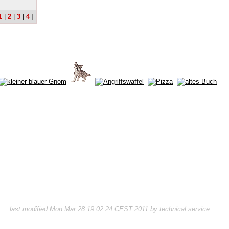
1
|
2
|
3
|
4
]
last modified Mon Mar 28 19:02:24 CEST 2011 by technical service