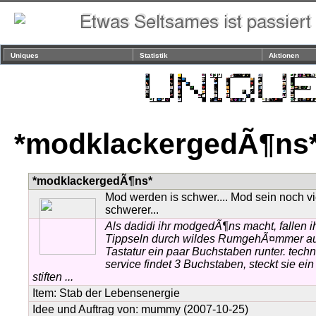
Uniques
Statistik
Aktionen
*modklackergedÃ¶ns
*modklackergedÃ¶ns*
Mod werden is schwer.... Mod sein noch vi
schwerer...
Als dadidi ihr modgedÃ¶ns macht, fallen i
Tippseln durch wildes RumgehÃ¤mmer au
Tastatur ein paar Buchstaben runter. techn
service findet 3 Buchstaben, steckt sie ei
stiften ...
Item:
Stab der Lebensenergie
Idee und Auftrag von:
mummy
(2007-10-25)