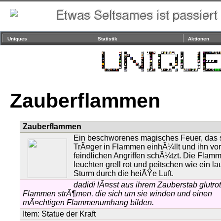
Uniques
Statistik
Aktionen
Zauberflammen
Zauberflammen
Ein beschworenes magisches Feuer, das 
TrÃ¤ger in Flammen einhÃ¼llt und ihn vor
feindlichen Angriffen schÃ¼tzt. Die Flam
leuchten grell rot und peitschen wie ein la
Sturm durch die heiÃŸe Luft.
dadidi lÃ¤sst aus ihrem Zauberstab glutro
Flammen strÃ¶men, die sich um sie winden und einen
mÃ¤chtigen Flammenumhang bilden.
Item:
Statue der Kraft