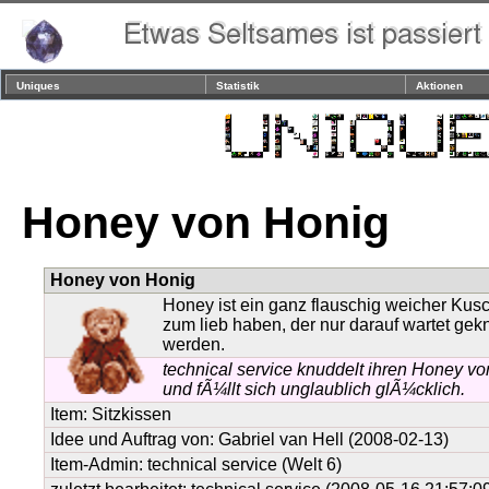
Uniques
Statistik
Aktionen
Honey von Honig
Honey von Honig
Honey ist ein ganz flauschig weicher Kus
zum lieb haben, der nur darauf wartet gek
werden.
technical service knuddelt ihren Honey v
und fÃ¼llt sich unglaublich glÃ¼cklich.
Item:
Sitzkissen
Idee und Auftrag von:
Gabriel van Hell
(2008-02-13)
Item-Admin: technical service (Welt 6)